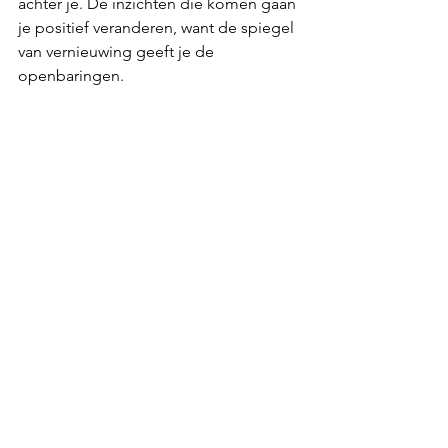
achter je. De inzichten die komen gaan 
je positief veranderen, want de spiegel 
van vernieuwing geeft je de 
openbaringen.
NIEUWE AARDE KINDEREN
De nieuwe aarde kinderen en jongeren 
zijn nu wat ouder geworden en hun 
codes van de  sterren worden 
geactiveerd. Zij worden wakker. Dit is 
het begin van de nieuwe Aquarius 
mens, zij dragen de nieuwe codes en 
zij bewandelen de aarde op een 
nieuwe manier. Sommige worden niet 
goed begrepen, maar ook daarin komt 
spoedig verandering. Ze helpen elkaar 
in de activatie van het nieuwe 
bewustzijn. Ondersteun hen, maar laat 
hen in zichzelf het nieuwe deel 