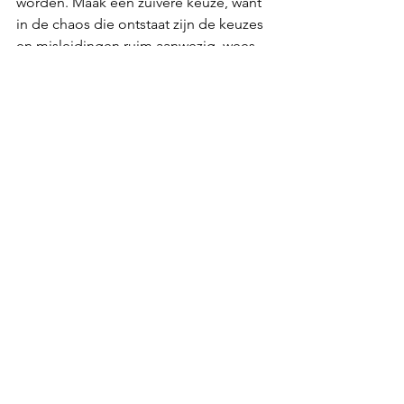
worden. Maak een zuivere keuze, want 
in de chaos die ontstaat zijn de keuzes 
en misleidingen ruim aanwezig, wees 
alert. De onderliggende agressie van 
de manipulators wordt groot. Buig de 
agressieve triggers die jouw raken om.  
Elke Individuele handeling heeft 
groot Effect
Twijfel je zo nu en dan? Ga naar binnen 
en open het hart van liefde. Omring 
jezelf met mooie gedachten, zodat je 
gelijkgestemde geesten aantrekt. Deze 
gedachten van liefde sluiten aan op 
het kristallijne grid. De Cirkels van Licht 
zullen ingestraald worden door het 
Kristallijne Licht wat opengaat. Elke 
individuele handeling heeft een groot 
effect, besef dat. Hoe klein jij ook 