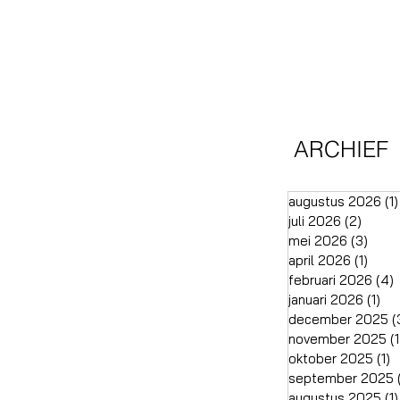
ARCHIEF
augustus 2026
(1)
juli 2026
(2)
2 pos
mei 2026
(3)
3 po
april 2026
(1)
1 pos
februari 2026
(4)
januari 2026
(1)
1 p
december 2025
(
november 2025
(1
oktober 2025
(1)
1
september 2025
augustus 2025
(1)