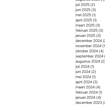
juli 2025
(2)
2 pos
juni 2025
(3)
3 pos
mei 2025
(1)
1 pos
april 2025
(1)
1 pos
maart 2025
(3)
3 
februari 2025
(3)
3
januari 2025
(3)
3 
december 2024
(
november 2024
(1
oktober 2024
(4)
september 2024
augustus 2024
(2
juli 2024
(1)
1 post
juni 2024
(2)
2 pos
mei 2024
(1)
1 pos
april 2024
(3)
3 po
maart 2024
(4)
4 
februari 2024
(1)
1
januari 2024
(4)
4 
december 2023
(