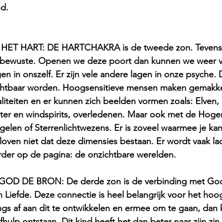
nd.
  HET HART: DE HARTCHAKRA is de tweede zon. Tevens d
bewuste. Openen we deze poort dan kunnen we weer v
gen in onszelf. Er zijn vele andere lagen in onze psyche
chtbaar worden. Hoogsensitieve mensen maken gemakkel
aliteiten en er kunnen zich beelden vormen zoals: Elven
ter en windspirits, overledenen. Maar ook met de Hoger
gelen of Sterrenlichtwezens. Er is zoveel waarmee je k
loven niet dat deze dimensies bestaan. Er wordt vaak la
rder op de pagina: de onzichtbare werelden.
) GOD DE BRON: De derde zon is de verbinding met Go
n Liefde. Deze connectie is heel belangrijk voor het hoo
ngs af aan dit te ontwikkelen en ermee om te gaan, dan k
lfhulp ontstaan. Dit kind heeft het dan beter naar zijn zin