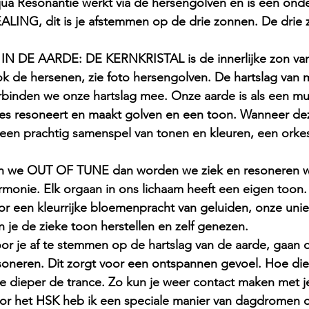
ua Resonantie werkt via de hersengolven en is een on
ALING, dit is je afstemmen op de drie zonnen. De drie 
  IN DE AARDE: DE KERNKRISTAL is de innerlijke zon van
k de hersenen, zie foto hersengolven. De hartslag van
rbinden we onze hartslag mee. Onze aarde is als een muz
les resoneert en maakt golven en een toon. Wanneer d
 een prachtig samenspel van tonen en kleuren, een orkes
jn we OUT OF TUNE dan worden we ziek en resoneren we
rmonie. Elk orgaan in ons lichaam heeft een eigen toon. 
or een kleurrijke bloemenpracht van geluiden, onze uni
n je de zieke toon herstellen en zelf genezen.
or je af te stemmen op de hartslag van de aarde, gaan 
soneren. Dit zorgt voor een ontspannen gevoel. Hoe diep
e dieper de trance. Zo kun je weer contact maken met je 
or het HSK heb ik een speciale manier van dagdromen o