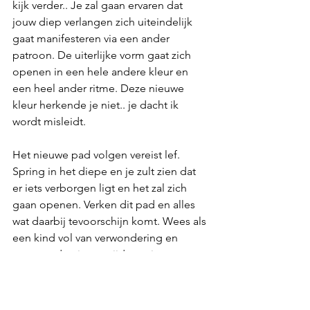
kijk verder.. Je zal gaan ervaren dat 
jouw diep verlangen zich uiteindelijk 
gaat manifesteren via een ander 
patroon.
De uiterlijke vorm gaat zich 
openen in een hele andere kleur en 
een heel ander ritme. Deze nieuwe 
kleur herkende je niet.. je dacht ik 
wordt misleidt. 
Het nieuwe pad volgen vereist lef. 
Spring in het diepe en je zult zien dat 
er iets verborgen ligt en het zal zich 
gaan openen. Verken dit pad en alles 
wat daarbij tevoorschijn komt. Wees als 
een kind vol van verwondering en 
ontvang de nieuwe tijd vanuit een 
liefdevol hart. 
Dit is de Energie van de Volle Super 