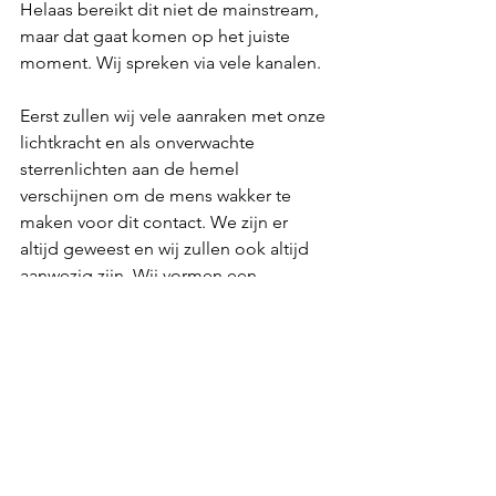
Helaas bereikt dit niet de mainstream, 
maar dat gaat komen op het juiste 
moment. Wij spreken via vele kanalen.
Eerst zullen wij vele aanraken met onze 
lichtkracht en als onverwachte 
sterrenlichten aan de hemel 
verschijnen om de mens wakker te 
maken voor dit contact. We zijn er 
altijd geweest en wij zullen ook altijd 
aanwezig zijn. Wij vormen een 
onderdeel van het Goddelijke Plan. 
Deze volle maan opent de poorten van 
een een nieuwe dimensie, de vrede zal 
in je hart stromen en dan weet je… dit 
is de nieuwe tijd van de nieuwe aarde. 
Deze lichtzaadjes worden in je hart en 
geest gepland om verder te kunnen 