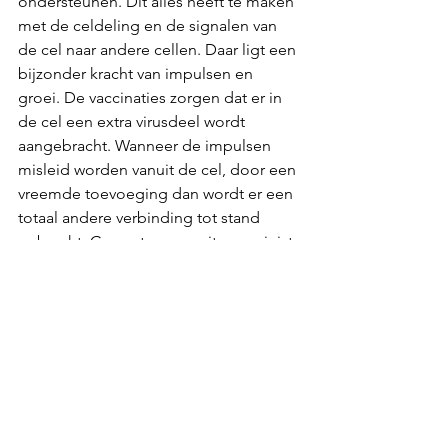
ondersteunen. Dit alles heeft te maken 
met de celdeling en de signalen van 
de cel naar andere cellen. Daar ligt een 
bijzonder kracht van impulsen en 
groei. De vaccinaties zorgen dat er in 
de cel een extra virusdeel wordt 
aangebracht. Wanneer de impulsen 
misleid worden vanuit de cel, door een 
vreemde toevoeging dan wordt er een 
totaal andere verbinding tot stand 
gebracht. Geen stap vooruit, maar juist 
terug: BUILD BACK BETTER.
Zij nemen de rol over van God en 
spelen met jouw lichtkracht
GELOOF IN VACCINATIES?