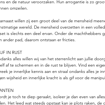
ns en de natuur veroorzaken. Hun arrogantie is zo groot 
nnen omzeilen. 
arnaast willen zij een groot deel van de mensheid mee
nstmatige wereld. De mensheid overzetten in een volle
set is slechts een deel ervan. Onder de machthebbers g
n ander pad, daarom ontstaan er fricties. 
IJF IN RUST
danks alles willen wij van het sterrenlicht aan jullie do
zelf af te schermen en in de rust te blijven. Vind een eig
reek je innerlijke kennis aan en straal ondanks alles je inne
gen wijsheid en innerlijke kracht is als gif voor de mani
LANTEN
rdt je toch te diep geraakt, isoleer je dan even van alles
jden. Het leed wat steeds opstaat kan je plots raken, d