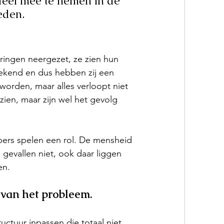
deel mee te nemen in de 
eden.
ingen neergezet, ze zien hun 
bekend en dus hebben zij een 
orden, maar alles verloopt niet 
ien, maar zijn wel het gevolg 
bers spelen een rol. De mensheid 
gevallen niet, ook daar liggen 
en.
 van het probleem.
uctuur inpassen die totaal niet 