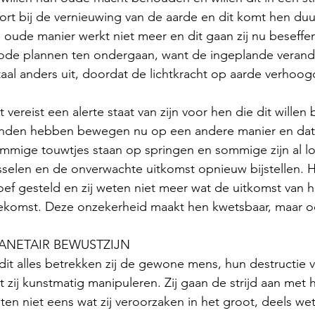
ort bij de vernieuwing van de aarde en dit komt hen duur
 oude manier werkt niet meer en dit gaan zij nu beseffen.
ode plannen ten ondergaan, want de ingeplande verand
taal anders uit, doordat de lichtkracht op aarde verhoog
t vereist een alerte staat van zijn voor hen die dit willen
nden hebben bewegen nu op een andere manier en dat 
mmige touwtjes staan op springen en sommige zijn al los
sselen en de onverwachte uitkomst opnieuw bijstellen. H
oef gesteld en zij weten niet meer wat de uitkomst van hu
ekomst. Deze onzekerheid maakt hen kwetsbaar, maar 
ANETAIR BEWUSTZIJN
 dit alles betrekken zij de gewone mens, hun destructie
t zij kunstmatig manipuleren. Zij gaan de strijd aan met h
ten niet eens wat zij veroorzaken in het groot, deels wete