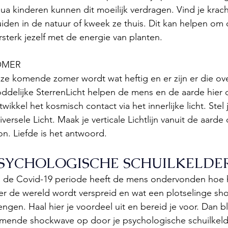
ua kinderen kunnen dit moeilijk verdragen. Vind je krac
uiden in de natuur of kweek ze thuis. Dit kan helpen om
rsterk jezelf met de energie van planten. 
OMER
ze komende zomer wordt wat heftig en er zijn er die ove
ddelijke SterrenLicht helpen de mens en de aarde hier do
twikkel het kosmisch contact via het innerlijke licht. Ste
iversele Licht. Maak je verticale Lichtlijn vanuit de aard
on. Liefde is het antwoord.
SYCHOLOGISCHE SCHUILKELDE
 de Covid-19 periode heeft de mens ondervonden hoe h
er de wereld wordt verspreid en wat een plotselinge sh
engen. Haal hier je voordeel uit en bereid je voor. Dan blij
mende shockwave op door je psychologische schuilkelde