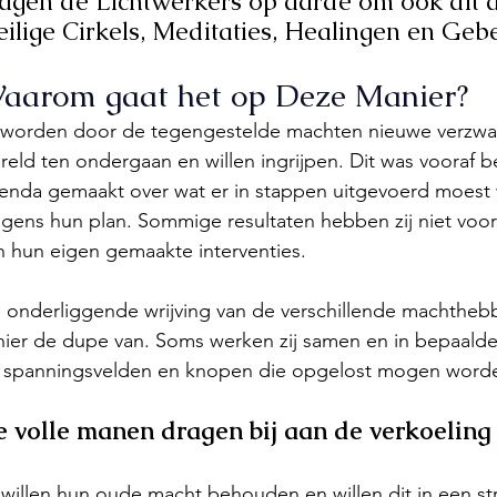
agen de Lichtwerkers op aarde om ook dit 
ilige Cirkels, Meditaties, Healingen en Geb
aarom gaat het op Deze Manier?
 worden door de tegengestelde machten nieuwe verzwar
reld ten ondergaan en willen ingrijpen. Dit was vooraf 
enda gemaakt over wat er in stappen uitgevoerd moest w
lgens hun plan. Sommige resultaten hebben zij niet voorz
n hun eigen gemaakte interventies. 
 onderliggende wrijving van de verschillende machtheb
 hier de dupe van. Soms werken zij samen en in bepaalde 
 spanningsvelden en knopen die opgelost mogen word
 volle manen dragen bij aan de verkoeling
j willen hun oude macht behouden en willen dit in een str