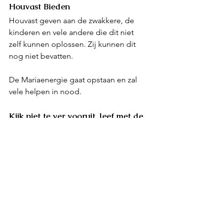
Houvast Bieden
Houvast geven aan de zwakkere, de 
kinderen en vele andere die dit niet 
zelf kunnen oplossen. Zij kunnen dit 
nog niet bevatten. 
De Mariaenergie gaat opstaan en zal 
vele helpen in nood.
Kijk niet te ver vooruit, leef met de 
dag en in het moment.
Sanat Kumara Adonai
Ik groet het licht in je hart
Dit bericht mag gedeeld worden in 