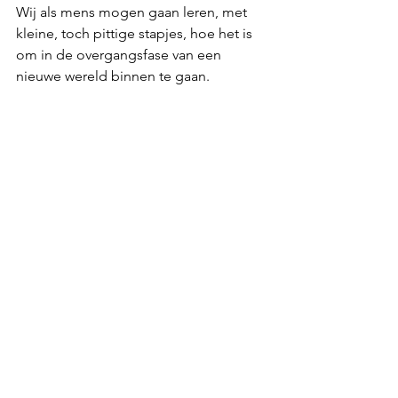
Wij als mens mogen gaan leren, met 
kleine, toch pittige stapjes, hoe het is 
om in de overgangsfase van een 
nieuwe wereld binnen te gaan. 
NIEUWE VIBRATIES?
Ik vroeg vanmorgen aan Ashtar: " 
wanneer mag ik het volgende 
kosmische bericht delen, want je hebt 
mij zoveel laten zien? " Maar hij wees 
mij op de datum van eind maart. Hij 
vroeg mij nog even te wachten en 
geduld te hebben, zodat deze kennis 
op een juiste manier doorgegeven kan 
worden. 
Toch wilde ik dit stukje met mijn eigen 
ervaringen alvast aan jullie doorgeven 