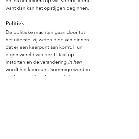
en los het trauma op wat voorbij komt, 
want dan kan het opstijgen beginnen. 
Politiek
De politieke machten gaan door tot 
het uiterste, zij weten diep van binnen 
dat er een keerpunt aan komt. Hun 
eigen wereld van bezit staat op 
instorten en de verandering 
in hen
wordt het keerpunt. Sommige worden 
wakker en willen de verandering 
binnengaan. De sterrenlichtwezens 
voeren regelmatig gesprekken met de 
machthebbers en zij staan klaar om 
hen te leiden naar het licht, want het 
nieuwe leiderschap vertrekt vanuit 
gelijkwaardigheid.. 
Negatief en positief komen samen in 