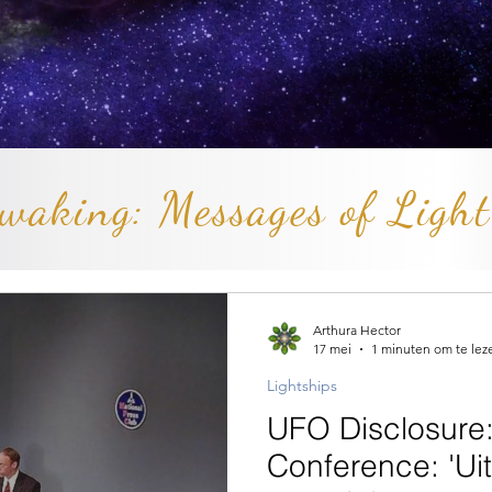
waking: Messages of Light
Arthura Hector
17 mei
1 minuten om te lez
Lightships
UFO Disclosure
Conference: 'Ui