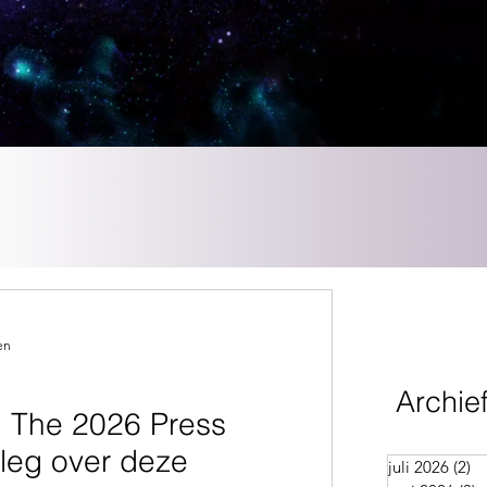
en
Archie
: The 2026 Press
tleg over deze
juli 2026
(2)
2 