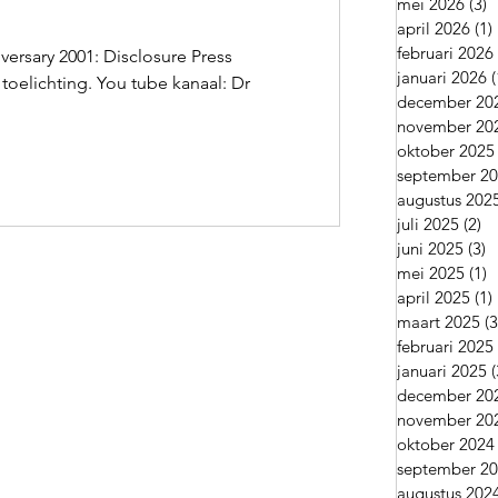
mei 2026
(3)
3
april 2026
(1)
februari 2026
versary 2001: Disclosure Press
januari 2026
(
ou tube kanaal: Dr
december 20
november 20
oktober 2025
september 2
augustus 202
juli 2025
(2)
2 
juni 2025
(3)
3
mei 2025
(1)
1
april 2025
(1)
maart 2025
(3
februari 2025
januari 2025
(
december 20
november 20
oktober 2024
september 2
augustus 202