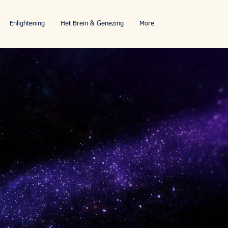
Enlightening
Het Brein & Genezing
More